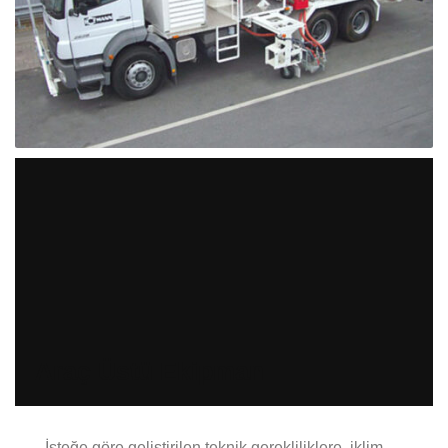
Araç Üstü Ekipman
İsteğe göre geliştirilen teknik gerekliliklere, iklim