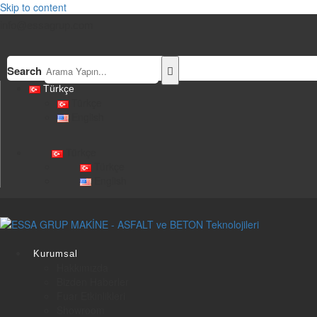
Skip to content
info@essagrup.com
Search
Türkçe
Türkçe
English
Türkçe
Türkçe
English
Kurumsal
Hakkımızda
Bizden Haberler
Fuar Etkinlikleri
Showroom