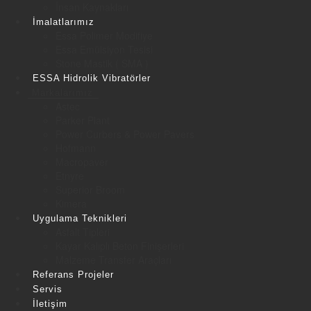
İnsan Kaynakları
İmalatlarımız
Essa Polimer Modifiye
Essa Emülsiyon Tesisi
Stone Mastik ( SMA )
ESSA Hidrolik Vibratörler
Markalarımız
Astec
Parker Plant
Power Curbers & Power Pavers
Hofmann
Macropaver
Etnyre
Superior Broom
Kimera
Uygulama Teknikleri
Asfalt Tipleri
Kayar Kalıplı Beton Finişerleri
Malzeme Transfer Araçları
Referans Projeler
Servis
İletişim