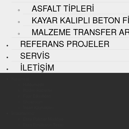
ASFALT TIPLERI
KAYAR KALIPLI BETON F
MALZEME TRANSFER AR
REFERANS PROJELER
SERVIS
İLETIŞIM
Kurumsal
Hakkımızda
Bizden Haberler
Fuar Etkinlikleri
Showroom
İnsan Kaynakları
İmalatlarımız
Essa Polimer Modifiye
Essa Emülsiyon Tesisi