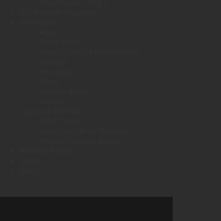
Stone Mastik ( SMA )
ESSA Hidrolik Vibratörler
Markalarımız
Astec
Parker Plant
Power Curbers & Power Pavers
Hofmann
Macropaver
Etnyre
Superior Broom
Kimera
Uygulama Teknikleri
Asfalt Tipleri
Kayar Kalıplı Beton Finişerleri
Malzeme Transfer Araçları
Referans Projeler
Servis
İletişim