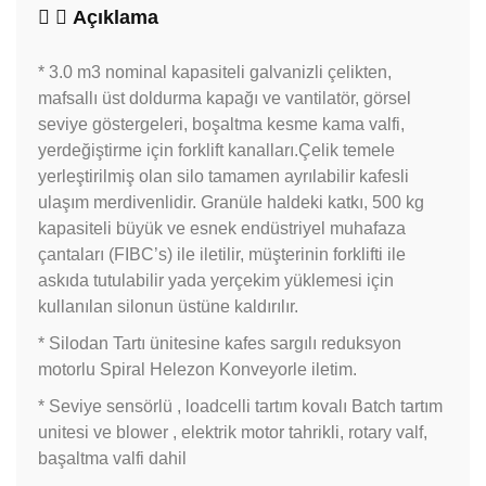
Açıklama
* 3.0 m3 nominal kapasiteli galvanizli çelikten,
mafsallı üst doldurma kapağı ve vantilatör, görsel
seviye göstergeleri, boşaltma kesme kama valfi,
yerdeğiştirme için forklift kanalları.Çelik temele
yerleştirilmiş olan silo tamamen ayrılabilir kafesli
ulaşım merdivenlidir. Granüle haldeki katkı, 500 kg
kapasiteli büyük ve esnek endüstriyel muhafaza
çantaları (FIBC’s) ile iletilir, müşterinin forklifti ile
askıda tutulabilir yada yerçekim yüklemesi için
kullanılan silonun üstüne kaldırılır.
* Silodan Tartı ünitesine kafes sargılı reduksyon
motorlu Spiral Helezon Konveyorle iletim.
* Seviye sensörlü , loadcelli tartım kovalı Batch tartım
unitesi ve blower , elektrik motor tahrikli, rotary valf,
başaltma valfi dahil