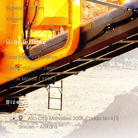
Superior Broom
Kimera
Ürünlerimiz
Essa Polimer Modifiye
Essa Emülsiyon Tesisi
Stone Mastik ( SMA )
Bize Ulaşın
Alcı OSB Mahallesi 2001. Cadde No:4/2
Sincan - Ankara