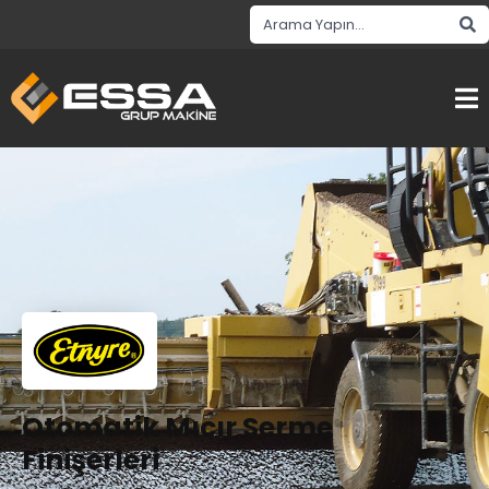
Otomatik Mıcır Serme
Finişerleri