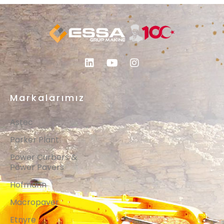
Markalarımız
Astec
Parker Plant
Power Curbers &
Power Pavers
Hofmann
Macropaver
Etnyre