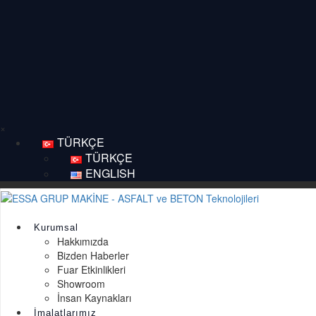
×
TÜRKÇE
TÜRKÇE
ENGLISH
Kurumsal
Hakkımızda
Bizden Haberler
Fuar Etkinlikleri
Showroom
İnsan Kaynakları
İmalatlarımız