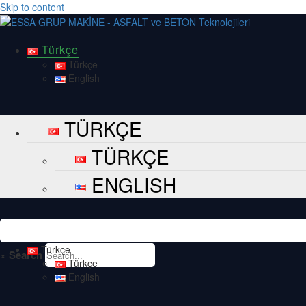
Skip to content
Türkçe
Türkçe
English
TÜRKÇE
TÜRKÇE
ENGLISH
Türkçe
×
Search
Türkçe
English