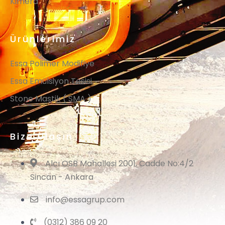
Kimera
Ürünlerimiz
Essa Polimer Modifiye
Essa Emülsiyon Tesisi
Stone Mastik ( SMA )
Bize Ulaşın
Alcı OSB Mahallesi 2001. Cadde No:4/2
Sincan - Ankara
info@essagrup.com
(0312) 386 09 20