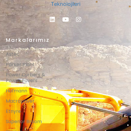
Markalarımız
Astec
Parker Plant
Power Curbers &
Power Pavers
Hofmann
Macropaver
Etnyre
Superior Broom